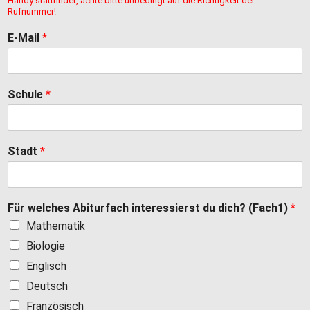
Handy stattfindet, achte bitte unbedingt auf die Richtigkeit der
Rufnummer!
E-Mail
*
Schule
*
Stadt
*
Für welches Abiturfach interessierst du dich? (Fach1)
*
Mathematik
Biologie
Englisch
Deutsch
Französisch