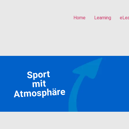
Home
Learning
eLea
Sport
mit
Atmosphäre